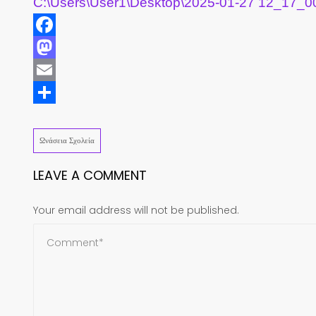
C:\Users\User1\Desktop\2025-01-27 12_17_
Facebook
Mastodon
Email
Share
Ωνάσεια Σχολεία
LEAVE A COMMENT
Your email address will not be published.