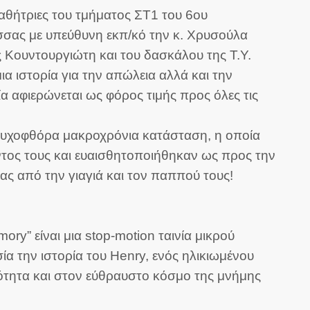
μαθήτριες του τμήματος ΣΤ1 του 6ου
ώσσας με υπεύθυνη εκπ/κό την κ. Χρυσούλα
ς Κουντουργιώτη και του δασκάλου της Τ.Υ.
ια ιστορία για την απώλεια αλλά και την
ία αφιερώνεται ως φόρος τιμής προς όλες τις
αι ψυχοφθόρα μακροχρόνια κατάσταση, η οποία
λλοντος τους και ευαισθητοποιήθηκαν ως προς την
ς από την γιαγιά και τον παππού τους!
y” είναι μια stop-motion ταινία μικρού
ία την ιστορία του Henry, ενός ηλικιωμένου
κότητα και στον εύθραυστο κόσμο της μνήμης