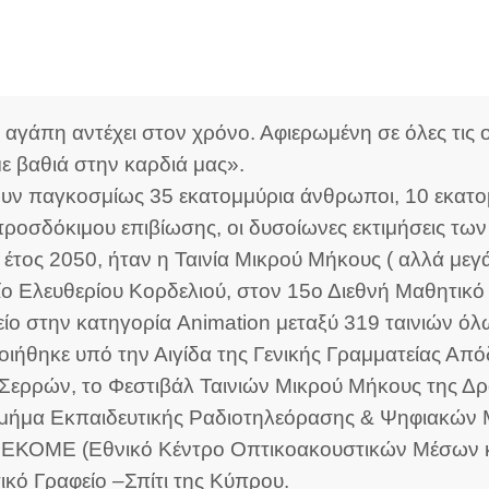
 αγάπη αντέχει στον χρόνο. Αφιερωμένη σε όλες τις
 βαθιά στην καρδιά μας».
υν παγκοσμίως 35 εκατομμύρια άνθρωποι, 10 εκατο
ροσδόκιμου επιβίωσης, οι δυσοίωνες εκτιμήσεις τω
έτος 2050, ήταν η Ταινία Μικρού Μήκους ( αλλά μεγ
είο Ελευθερίου Κορδελιού, στον 15ο Διεθνή Μαθητικ
ο στην κατηγορία Animation μεταξύ 319 ταινιών όλ
ιήθηκε υπό την Αιγίδα της Γενικής Γραμματείας Απ
Σερρών, το Φεστιβάλ Ταινιών Μικρού Μήκους της Δρά
μήμα Εκπαιδευτικής Ραδιοτηλεόρασης & Ψηφιακών 
ΕΚΟΜΕ (Εθνικό Κέντρο Οπτικοακουστικών Μέσων και
ό Γραφείο –Σπίτι της Κύπρου.