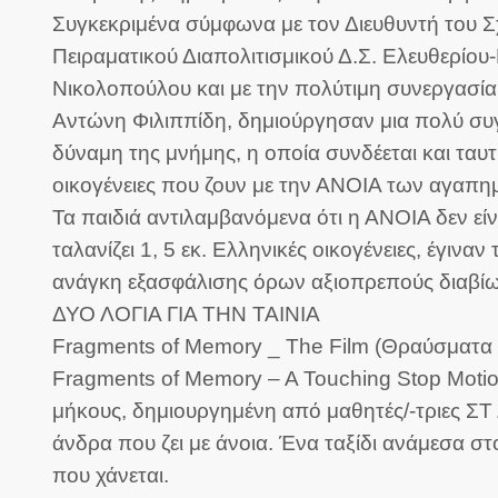
Συγκεκριμένα σύμφωνα με τον Διευθυντή του Σχ
Πειραματικού Διαπολιτισμικού Δ.Σ. Ελευθερίο
Νικολοπούλου και με την πολύτιμη συνεργασία 
Αντώνη Φιλιππίδη,
δημιούργησαν μια πολύ συγκ
δύναμη της μνήμης, η οποία συνδέεται και ταυτ
οικογένειες που ζουν με την ΑΝΟΙΑ των αγα
Τα παιδιά αντιλαμβανόμενα ότι η ΑΝΟΙΑ δεν εί
ταλανίζει 1, 5 εκ. Ελληνικές οικογένειες, έγιν
ανάγκη εξασφάλισης όρων αξιοπρεπούς διαβίωσ
ΔΥΟ ΛΟΓΙΑ ΓΙΑ ΤΗΝ ΤΑΙΝΙΑ
Fragments of Memory _ The Film (Θραύσματα 
Fragments of Memory – A Touching Stop Motion
μήκους, δημιουργημένη από μαθητές/-τριες ΣΤ 
άνδρα που ζει με άνοια. Ένα ταξίδι ανάμεσα σ
που χάνεται.