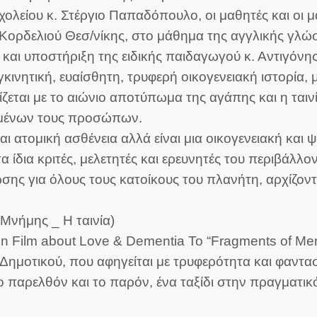
ολείου κ. Στέργιο Παπαδόπουλο, οι μαθητές και οι 
υ-Κορδελιού Θεσ/νίκης, στο μάθημα της αγγλικής γλ
και υποστήριξη της ειδικής παιδαγωγού κ. Αντιγόνη
ινητική, ευαίσθητη, τρυφερή οικογενειακή ιστορία, μ
ίζεται με το αιώνιο αποτύπωμα της αγάπης και η ταιν
πημένων τους προσώπων.
ναι ατομική ασθένεια αλλά είναι μια οικογενειακή κ
αν τα ίδια κριτές, μελετητές και ερευνητές του περιβά
ης για όλους τους κατοίκους του πλανήτη, αρχίζοντα
Μνήμης _ Η ταινία)
 Film about Love & Dementia Το “Fragments of Memor
Δημοτικού, που αφηγείται με τρυφερότητα και φαντασ
το παρελθόν και το παρόν, ένα ταξίδι στην πραγματι