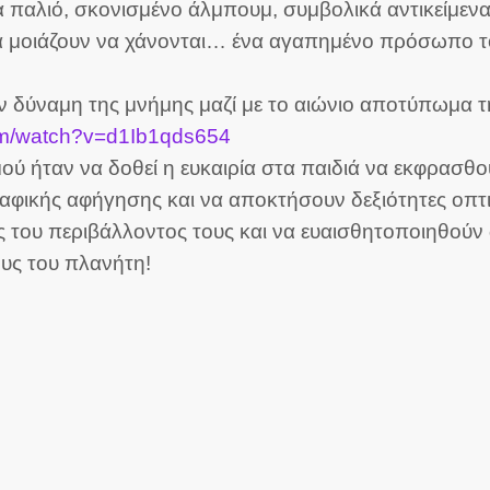
 παλιό, σκονισμένο άλμπουμ, συμβολικά αντικείμενα 
μοιάζουν να χάνονται… ένα αγαπημένο πρόσωπο του H
 την δύναμη της μνήμης μαζί με το αιώνιο αποτύπωμα 
om/watch?v=d1Ib1qds654
μού ήταν να δοθεί η ευκαιρία στα παιδιά να εκφρασθού
αφικής αφήγησης και να αποκτήσουν δεξιότητες οπτ
τές του περιβάλλοντος τους και να ευαισθητοποιηθο
ους του πλανήτη!