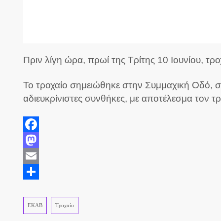
Πριν λίγη ώρα, πρωί της Τρίτης 10 Ιουνίου, τ
Το τροχαίο σημειώθηκε στην Συμμαχική Οδό, σ
αδιευκρίνιστες συνθήκες, με α
ποτέλεσμα τον τ
Facebook
Mastodon
Email
Share
ΕΚΑΒ
Τροχαίο