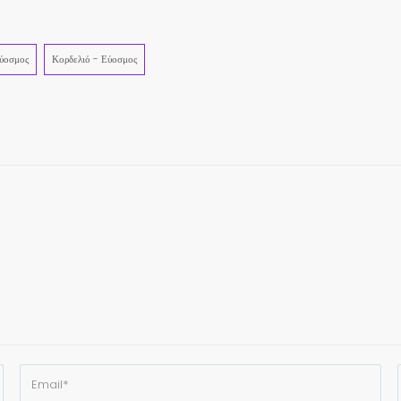
ύοσμος
Κορδελιό - Εύοσμος