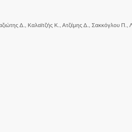
ζιώτης Δ., Καλαϊτζής Κ., Ατζέμης Δ., Σακκόγλου Π., 