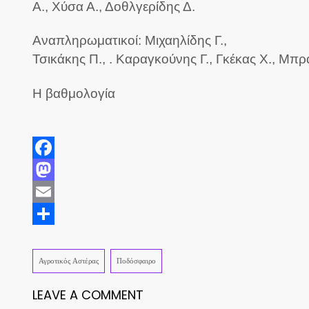
Α., Χύσα Α., Δοθλγερίδης Δ.
Αναπληρωματικοί: Μιχαηλίδης Γ.,
Τσικάκης Π., . Καραγκούνης Γ., Γκέκας Χ., Μπρα
Η βαθμολογία
Facebook
Mastodon
Email
Share
Αγροτικός Αστέρας
Ποδόσφαιρο
LEAVE A COMMENT