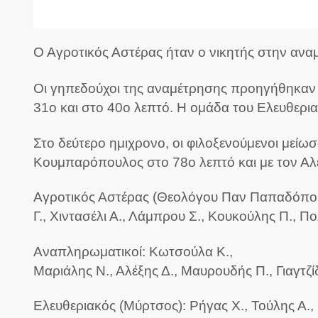
Ο Αγροτικός Αστέρας ήταν ο νικητής στην ανα
Οι γηπεδούχοι της αναμέτρησης προηγήθηκαν με 
31ο και στο 40ο λεπτό. Η ομάδα του Ελευθεριακ
Στο δεύτερο ημιχρονο, οι φιλοξενούμενοι μείωσ
Κουμπαρόπουλος στο 78ο λεπτό και με τον Αλέ
Αγροτικός Αστέρας (Θεολόγου Παν Παπαδόπουλο
Γ., Χιντασέλι Α., Λάμπρου Σ., Κουκούλης Π., Πο
Αναπληρωματικοί: Κωτσούλα Κ.,
Μαριάλης Ν., Αλέξης Δ., Μαυρουδής Π., Γιαγτζίδ
Ελευθεριακός (Μύρτσος): Ρήγας Χ., Τούλης Α., 