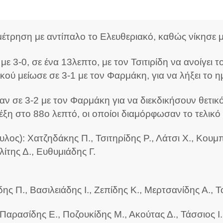
μέτρηση με αντίπαλο το Ελευθεριακό, καθώς νίκησε μ
3-0, σε ένα 13λεπτο, με τον Τσιτιρίδη να ανοίγει τ
ού μείωσε σε 3-1 με τον Φαρμάκη, για να λήξει το η
αν σε 3-2 με τον Φαρμάκη για να διεκδικήσουν θετικ
ξη στο 88ο λεπτό, οι οποίοι διαμόρφωσαν το τελικό
ς): Χατζηδάκης Π., Τσιτηρίδης Ρ., Λάτσι Χ., Κουμ
λίτης Δ., Ευθυμιάδης Γ.
ης Π., Βασιλειάδης Ι., Ζεπίδης Κ., Μερτσανίδης Α., 
Παρασίδης Ε., Ποζουκίδης Μ., Ακούτας Δ., Τάσσιος Ι