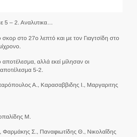
ε 5 – 2. Αναλυτικα…
ο σκορ στο 27ο λεπτό και με τον Γιαγτσίδη στο
μίχρονο.
ό αποτέλεσμα, αλλά εκεί μίλησαν οι
 αποτέλεσμα 5-2.
παρόπουλος Α., Καρασαββιδης Ι., Μαργαριτης
Τοπαλίδης Μ.
., Φαρμάκης Σ., Παναφιωτίδης Θ., Νικολαΐδης