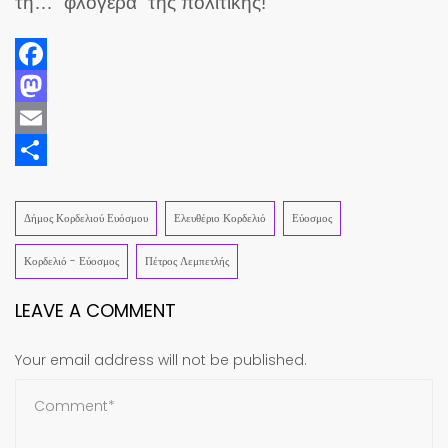
τη… “φλογέρα” της πολιτικής!”
Facebook
Mastodon
Email
Share
Δήμος Κορδελιού Ευόσμου
Ελευθέριο Κορδελιό
Εύοσμος
Κορδελιό - Εύοσμος
Πέτρος Λεμπετλής
LEAVE A COMMENT
Your email address will not be published.