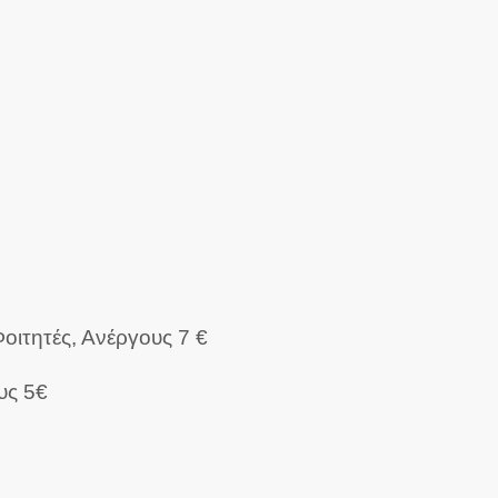
οιτητές, Ανέργους 7 €
υς 5€