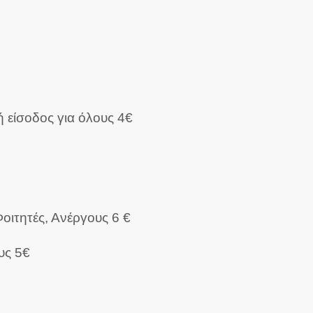
ή είσοδος για όλους 4€
οιτητές, Ανέργους 6 €
υς 5€