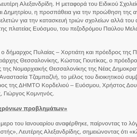
ευτέρη Αλεξανδρίδη. Η μεταφορά του Ειδικού Σχολεί
ι Δημητρίου, η προσπάθεια για την προώθηση της α
ελετών για την κατασκευή τριών σχολείων αλλά του 
της πλατείας Ευόσμου, του πεζοδρόμου Παύλου Μελά
ο δήμαρχος Πυλαίας – Χορτιάτη και πρόεδρος της 
ερειάρχης Θεσσαλονίκης, Κώστας Γιουτίκας, ο πρόεδρ
της Νομαρχιακής Θεσσαλονίκης της Νέας Δημοκρατί
 Αναστασία Τζαμπαζλή, το μέλος του διοικητικού συ
ς της ΔΗΜΤΟ Κορδελιού – Ευόσμου, Χρήστος Δουμπ
ς, Γιώργος Κομνηνός.
ν χρόνιων προβλημάτων»
ήμερο του Ιανουαρίου αναφέρθηκε, παίρνοντας το λό
ς», Λευτέρης Αλεξανδρίδης, σημειώνοντας ότι «κλάψ