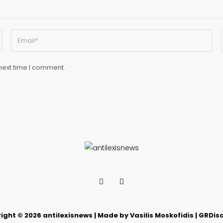
next time I comment.
ight © 2026 antilexisnews | Made by Vasilis Moskofidis | GRDis