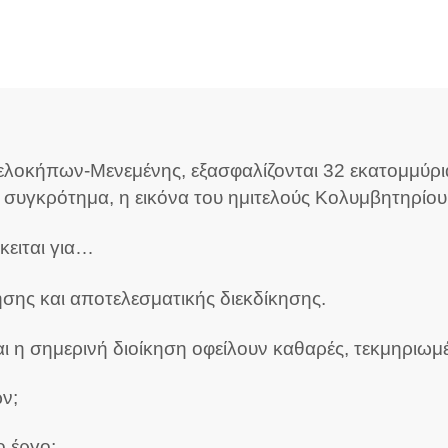
λοκήπων-Μενεμένης, εξασφαλίζονται 32 εκατομμύρια
συγκρότημα, η εικόνα του ημιτελούς Κολυμβητηρίου κ
κειται για…
ησης και αποτελεσματικής διεκδίκησης.
αι η σημερινή διοίκηση οφείλουν καθαρές, τεκμηριωμ
ών;
ο έργο;