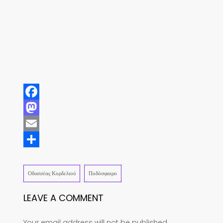
Facebook
Mastodon
Email
Share
Οδυσσέας Κορδελιού
Ποδόσφαιρο
LEAVE A COMMENT
Your email address will not be published.