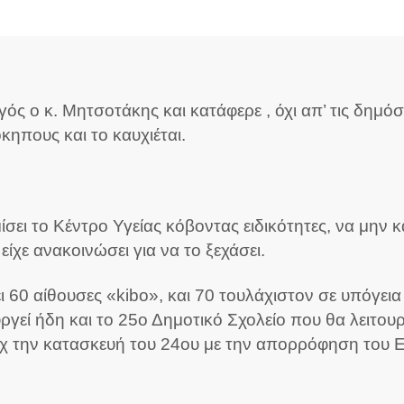
ς ο κ. Μητσοτάκης και κατάφερε , όχι απ’ τις δημό
κηπους και το καυχιέται.
σει το Κέντρο Υγείας κόβοντας ειδικότητες, να μην κ
ίχε ανακοινώσει για να το ξεχάσει.
ι 60 αίθουσες «kibo», και 70 τουλάχιστον σε υπόγει
υργεί ήδη και το 25ο Δημοτικό Σχολείο που θα λειτο
 την κατασκευή του 24ου με την απορρόφηση του 