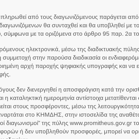
πληρωθεί από τους διαγωνιζόμενους παράγεται από 
ιαγωνιζόμενων θα συνταχθεί και θα υποβληθεί με τ
, σύμφωνα με τα οριζόμενα στο άρθρο 95 παρ. 2α τ
ρόμενους ηλεκτρονικά, μέσω της διαδικτυακής πύλη
 συμμετοχή στην παρούσα διαδικασία οι ενδιαφερόμεν
ιημένη αρχή παροχής ψηφιακής υπογραφής και να ε
φής.
λόγους δεν διενεργηθεί η αποσφράγιση κατά την ορισθ
 η καταληκτική ημερομηνία αντίστοιχα μετατίθενται
ται στους προσφέροντες, μέσω της λειτουργικότητας
 αναρτάται στο ΚΗΜΔΗΣ, στην ιστοσελίδα της αναθέτ
κοί διαγωνισμοί” της πύλης www.promitheus.gov.gr 
φορών ή δεν υποβληθούν προσφορές, μπορεί να ορισ