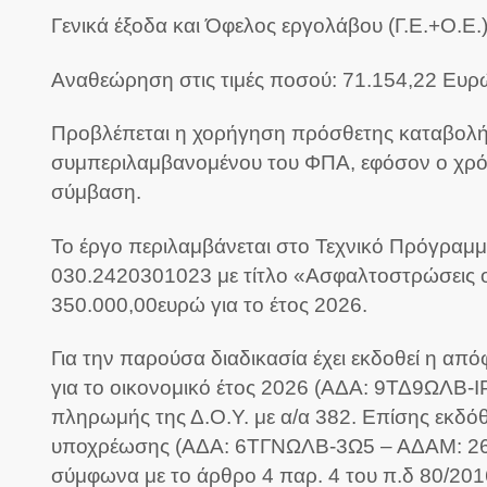
Γενικά έξοδα και Όφελος εργολάβου (Γ.Ε.+Ο.Ε.
Αναθεώρηση στις τιμές ποσού: 71.154,22 Ευρ
Προβλέπεται η χορήγηση πρόσθετης καταβολής 
συμπεριλαμβανομένου του ΦΠΑ, εφόσον ο χρόν
σύμβαση.
Το έργο περιλαμβάνεται στο Τεχνικό Πρόγραμμ
030.2420301023 με τίτλο «Ασφαλτοστρώσεις
350.000,00ευρώ για το έτος 2026.
Για την παρούσα διαδικασία έχει εκδοθεί η α
για το οικονομικό έτος 2026 (ΑΔΑ: 9ΤΔ9ΩΛΒ-
πληρωμής της Δ.Ο.Υ. με α/α 382. Επίσης εκδό
υποχρέωσης (ΑΔΑ: 6ΤΓΝΩΛΒ-3Ω5 – ΑΔΑΜ: 26RE
σύμφωνα με το άρθρο 4 παρ. 4 του π.δ 80/201