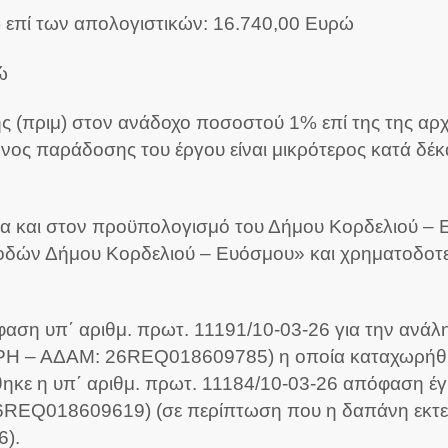
) επί των απολογιστικών: 16.740,00 Ευρώ
ώ
(πριμ) στον ανάδοχο ποσοστού 1% επί της της αρχι
ος παράδοσης του έργου είναι μικρότερος κατά δέκ
α και στον προϋπολογισμό του Δήμου Κορδελιού – Ε
 οδών Δήμου Κορδελιού – Ευόσμου» και χρηματοδο
πόφαση υπ΄ αριθμ. πρωτ. 11191/10-03-26 για την α
ΙΡΗ – ΑΔΑΜ: 26REQ018609785) η οποία καταχωρήθηκ
θηκε η υπ΄ αριθμ. πρωτ. 11184/10-03-26 απόφαση έ
Q018609619) (σε περίπτωση που η δαπάνη εκτείνετ
6).