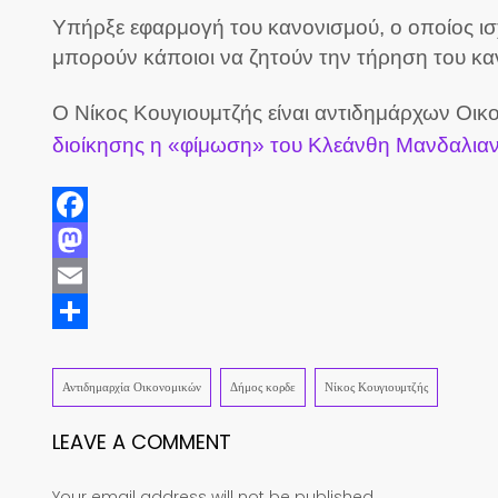
Υπήρξε εφαρμογή του κανονισμού, ο οποίος ισχ
μπορούν κάποιοι να ζητούν την τήρηση του καν
Ο Νίκος Κουγιουμτζής είναι αντιδημάρχων Οι
διοίκησης η «φίμωση» του Κλεάνθη Μανδαλια
Facebook
Mastodon
Email
Share
Αντιδημαρχία Οικονομικών
Δήμος κορδε
Νίκος Κουγιουμτζής
LEAVE A COMMENT
Your email address will not be published.